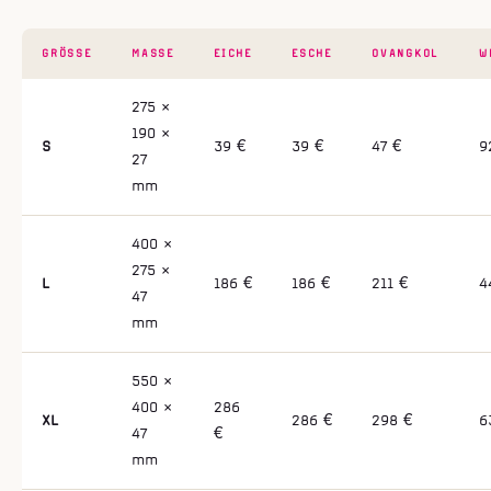
GRÖSSE
MASSE
EICHE
ESCHE
OVANGKOL
W
275 ×
190 ×
S
39 €
39 €
47 €
9
27
mm
400 ×
275 ×
L
186 €
186 €
211 €
4
47
mm
550 ×
400 ×
286
XL
286 €
298 €
6
47
€
mm