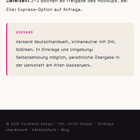
Lieferzeit:
2–3 Wochen ab Freigabe des Mockups. Bei
Eile: Express-Option auf Anfrage.
VERSAND
Versand deutschlandweit, klimaneutral mit DHL
GoGreen. In Dinklage und Umgebung:
Selbstabholung möglich, persönliche Übergabe in
der Werkstatt am Alten Wasserwerk.
© 2026 Tischlerei Seeger · Inh. Ulrich Seeger · Dinklage
Impressum
·
Datenschutz
·
Blog