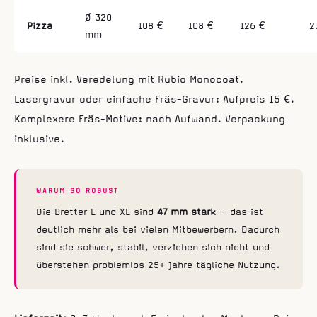
Ø 320
Pizza
108 €
108 €
126 €
2
mm
Preise inkl. Veredelung mit Rubio Monocoat.
Lasergravur oder einfache Fräs-Gravur: Aufpreis 15 €.
Komplexere Fräs-Motive: nach Aufwand. Verpackung
inklusive.
WARUM SO ROBUST
Die Bretter L und XL sind
47 mm stark
— das ist
deutlich mehr als bei vielen Mitbewerbern. Dadurch
sind sie schwer, stabil, verziehen sich nicht und
überstehen problemlos 25+ Jahre tägliche Nutzung.