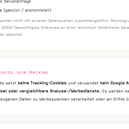
er Serveranfrage
e (gekürzt / anonymisiert)
werden nicht mit anderen Datenquellen zusammengeführt. Rechtsgru
 f DSGVO (berechtigtes Interesse an einer technisch fehlerfreien Dar
der Website).
OOKIES, KEIN TRACKING
te setzt
keine Tracking-Cookies
und verwendet
kein Google A
xel oder vergleichbare Analyse-/Werbedienste
. Es werden k
ogenen Daten zu Werbezwecken verarbeitet oder an Dritte ü