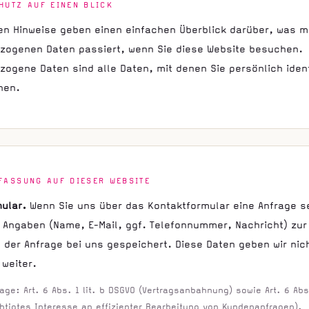
HUTZ AUF EINEN BLICK
en Hinweise geben einen einfachen Überblick darüber, was mi
zogenen Daten passiert, wenn Sie diese Website besuchen.
ogene Daten sind alle Daten, mit denen Sie persönlich identi
nen.
FASSUNG AUF DIESER WEBSITE
ular.
Wenn Sie uns über das Kontaktformular eine Anfrage s
 Angaben (Name, E-Mail, ggf. Telefonnummer, Nachricht) zur
 der Anfrage bei uns gespeichert. Diese Daten geben wir nic
 weiter.
ge: Art. 6 Abs. 1 lit. b DSGVO (Vertragsanbahnung) sowie Art. 6 Abs. 
htigtes Interesse an effizienter Bearbeitung von Kundenanfragen).