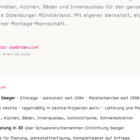
ßmöbel, Küchen, Bäder und Innenausbau für den ganz
s Oldenburger Münsterland. Mit eigener Werkstatt, e
ener Montage-Mannschaft.
ZEIT
VERÖFFENTLICHT
8 MIN
17.06.2026
EHT
i Seeger
· Dinklage · Werkstatt seit 1994 · Meisterbetrieb seit 1998
 Vechta · regelmäßig in Vechta-Projekten aktiv · Lieferung und M
 Küchen, Bäder, Innenausbau, Vollholztische, Schneidebretter
anung in 3D
über Schwesterunternehmen Einrichtung Seeger
e für Planung, Werkstattfertigung, Komplettpaket auf Anfrage