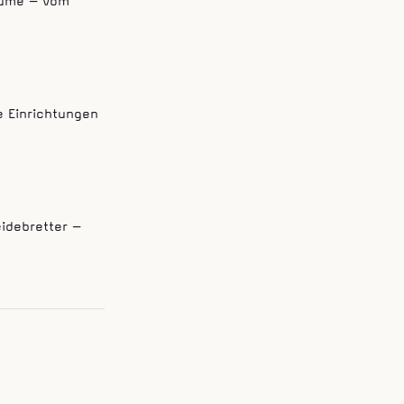
äume — vom
e Einrichtungen
idebretter —