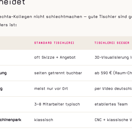
heidet
Vechta-Kollegen nicht schlechtmachen — gute Tischler sind gu
ers ist:
STANDARD TISCHLEREI
TISCHLEREI SEEGER
oft Skizze + Angebot
3D-Visualisierung 
nung
selten getrennt buchbar
ab 590 € (Raum-Ch
ng
meist nur vor Ort
per Video deutschl
3–8 Mitarbeiter typisch
etabliertes Team
chinenpark
klassisch
CNC + klassische V