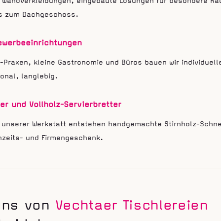
, Wandverkleidungen, eingebaute Lösungen für besondere R
is zum Dachgeschoss.
ewerbeeinrichtungen
-Praxen, kleine Gastronomie und Büros bauen wir individuell
ional, langlebig.
er und Vollholz-Servierbretter
 unserer Werkstatt entstehen handgemachte Stirnholz-Schne
chzeits- und Firmengeschenk.
uns von
Vechtaer Tischlereien