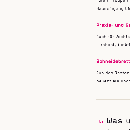
Türen, Treppen
Hauseingang b
Praxis- und G
Auch für Vechta
— robust, funkt
Schneidebrett
Aus den Resten
beliebt als Ho
Was 
03