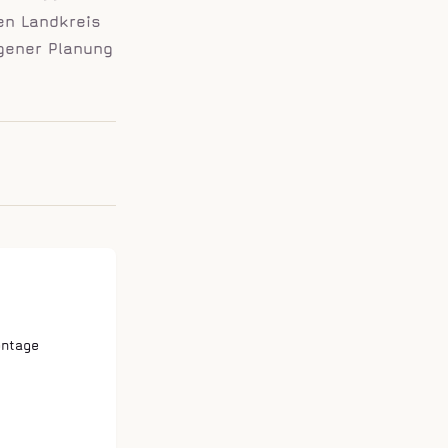
en Landkreis
igener Planung
ontage