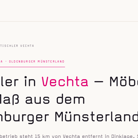
TISCHLER VECHTA
TA · OLDENBURGER MÜNSTERLAND
ler in
Vechta
— Möb
Maß aus dem
nburger Münsterlan
betrieb steht 15 km von Vechta entfernt in Dinklage. 