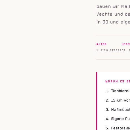
bauen wir Ma
Vechta und da
in 3D und eig
AUTOR
LESE
ULRICH SEEGER
CA. 
WORUM ES G
Tischlere
15 km von
Maßmöbel,
Eigene Pl
Festpreis