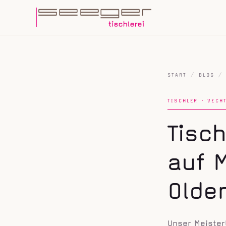
START
/
BLOG
/
TISCHLER · VECH
Tisch
auf 
Olde
Unser Meister