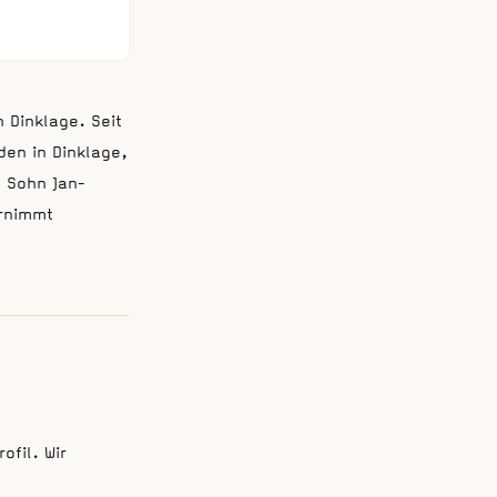
n Dinklage. Seit
en in Dinklage,
 Sohn Jan-
ernimmt
ofil. Wir