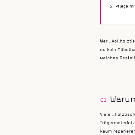
Pflege mi
Wer „Vollholzt
es kein Möbelha
welches Gestell
Waru
01
Viele „Holztisc
Trägermaterial.
kaum repariere