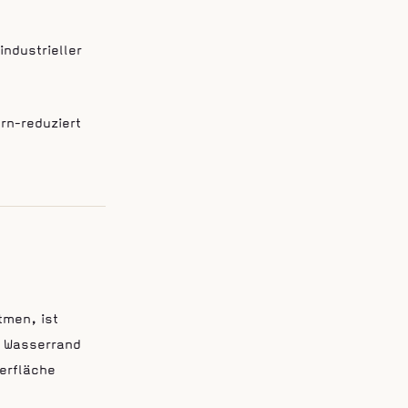
ndustrieller
rn-reduziert
tmen, ist
n Wasserrand
berfläche