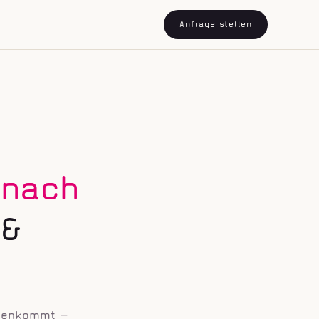
Anfrage stellen
nach
 &
mmenkommt —