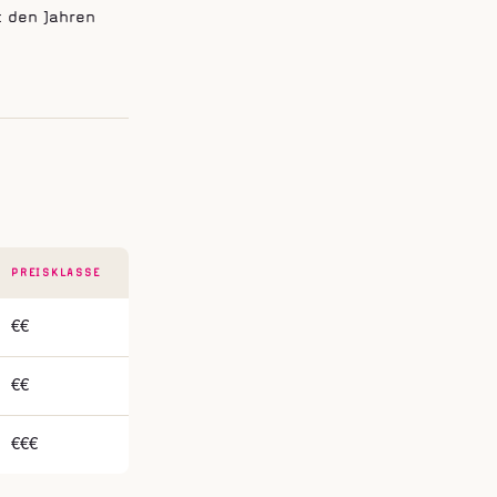
t den Jahren
PREISKLASSE
€€
€€
€€€