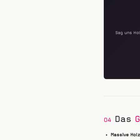
Sag uns Hol
Das
G
04
Massive Hol