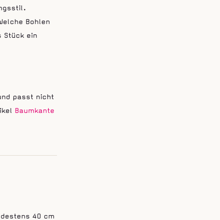
ngsstil.
 Welche Bohlen
 Stück ein
und passt nicht
tikel
Baumkante
indestens 40 cm