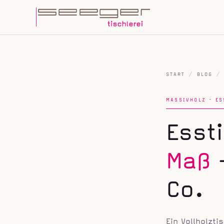
START
/
BLOG
/
MASSIVHOLZ · ES
Esst
Maß
—
Co.
Ein Vollholz