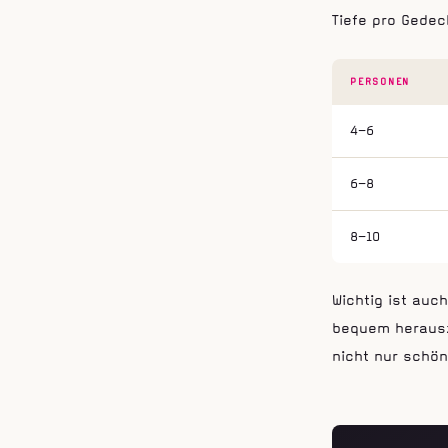
Tiefe pro Gedec
PERSONEN
4–6
6–8
8–10
Wichtig ist au
bequem herausz
nicht nur schön