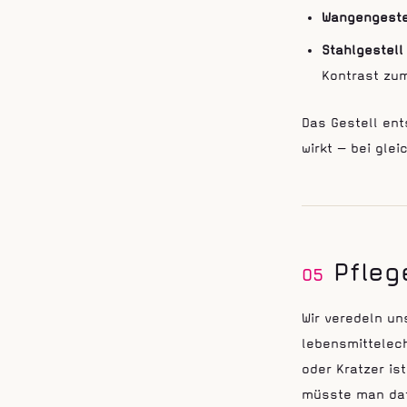
Wangengeste
Stahlgestell
Kontrast zu
Das Gestell ent
wirkt — bei glei
Pfle
05
Wir veredeln un
lebensmittelech
oder Kratzer is
müsste man daf