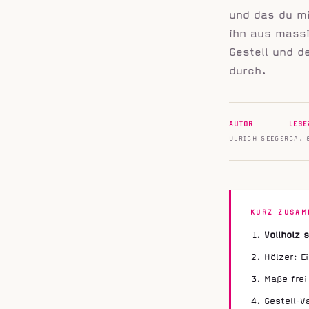
und das du mi
ihn aus massi
Gestell und d
durch.
AUTOR
LESE
ULRICH SEEGER
CA. 
KURZ ZUSAM
Vollholz s
Hölzer: 
Maße frei
Gestell-V