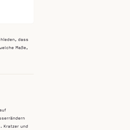
chieden, dass
 welche Maße,
auf
asserrändern
. Kratzer und