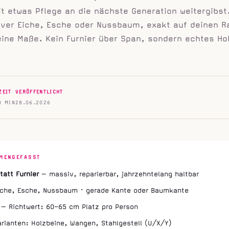
t etwas Pflege an die nächste Generation weitergibst
ver Eiche, Esche oder Nussbaum, exakt auf deinen R
eine Maße. Kein Furnier über Span, sondern echtes Ho
ZEIT
VERÖFFENTLICHT
8 MIN
28.06.2026
MENGEFASST
tatt Furnier
— massiv, reparierbar, jahrzehntelang haltbar
Eiche, Esche, Nussbaum · gerade Kante oder Baumkante
 — Richtwert: 60–65 cm Platz pro Person
arianten: Holzbeine, Wangen, Stahlgestell (U/X/Y)