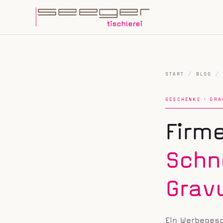
START
/
BLOG
/
GESCHENKE · GRA
Firm
Schn
Grav
Ein Werbegesc