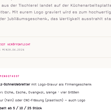
 aus der Tischlerei landet auf der Küchenarbeitsplatt
htbar. Mit eurem Logo graviert wird es zum hochwerti
oder Jubiläumsgeschenk, das Wertigkeit ausstrahlt sta
ZEIT
VERÖFFENTLICHT
6 MIN
28.06.2026
MENGEFASST
z-Schneidebretter
mit Logo-Gravur als Firmengeschenk
er: Eiche, Esche, Ovangkol, Wenge · vier Größen
ur (fein) oder CNC-Fräsung (plastisch) — auch Logo
att ab 5 / 10 / 25 Stück