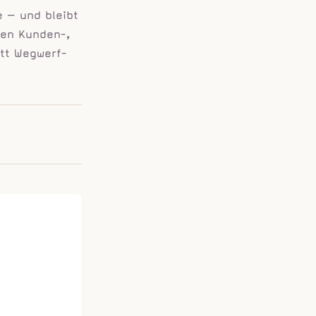
e — und bleibt
gen Kunden-,
tt Wegwerf-