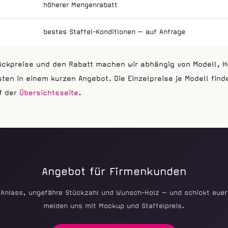
höherer Mengenrabatt
bestes Staffel-Konditionen — auf Anfrage
ückpreise und den Rabatt machen wir abhängig von Modell, H
en in einem kurzen Angebot. Die Einzelpreise je Modell find
f der
Übersichtsseite
.
Angebot für Firmenkunden
 Anlass, ungefähre Stückzahl und Wunsch-Holz — und schickt euer 
melden uns mit Mockup und Staffelpreis.