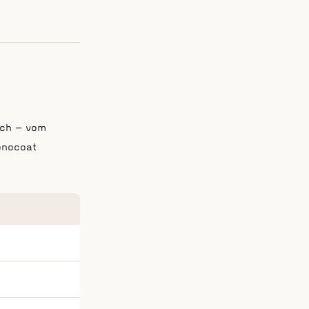
ich — vom
Monocoat