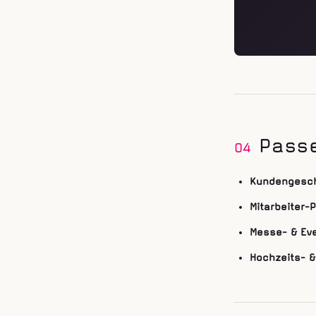
Pass
04
Kundengesc
Mitarbeiter-
Messe- & Ev
Hochzeits- 