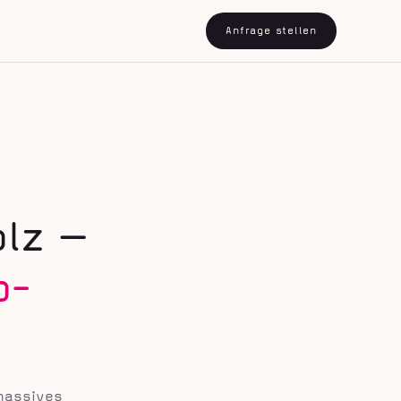
Anfrage stellen
lz —
o-
massives