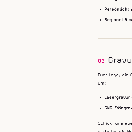
Persönlich:
e
Regional & n
Grav
02
Euer Logo, ein 
um:
Lasergravur
CNC-Fräsgra
Schickt uns eue
erstellen ein M