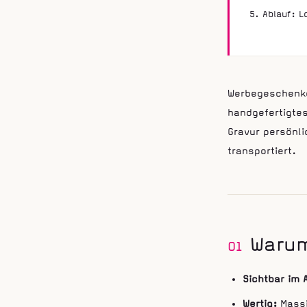
Ablauf: 
Werbegeschenke 
handgefertigtes
Gravur persönli
transportiert.
Waru
01
Sichtbar im A
Wertig:
Massi