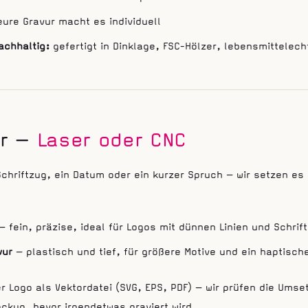
ure Gravur macht es individuell
achhaltig:
gefertigt in Dinklage, FSC-Hölzer, lebensmittelec
ur —
Laser oder CNC
Schriftzug, ein Datum oder ein kurzer Spruch — wir setzen es 
— fein, präzise, ideal für Logos mit dünnen Linien und Schrift
vur
— plastisch und tief, für größere Motive und ein haptische
r Logo als Vektordatei (SVG, EPS, PDF) — wir prüfen die Umse
ockup, bevor irgendetwas graviert wird.