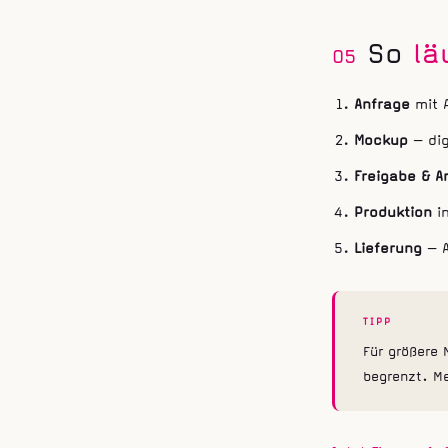
So
lä
05
Anfrage
mit 
Mockup
— dig
Freigabe & A
Produktion
in
Lieferung
— A
TIPP
Für größere 
begrenzt. M