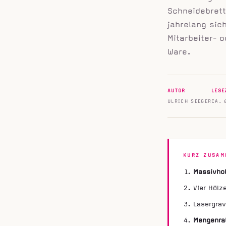
Schneidebrett
jahrelang sic
Mitarbeiter- 
Ware.
AUTOR
LESE
ULRICH SEEGER
CA. 
KURZ ZUSAM
Massivhol
Vier Hölz
Lasergrav
Mengenrab